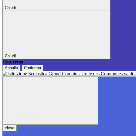
Chiudi
Chiudi
Conferma
Annulla
Conferma
close