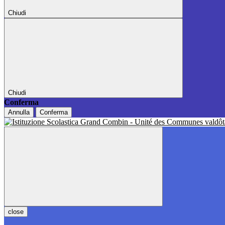
Chiudi
Chiudi
Conferma
Annulla
Conferma
close