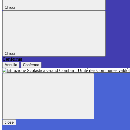
Chiudi
Chiudi
Conferma
Annulla
Conferma
close