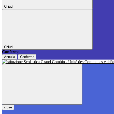
Chiudi
Chiudi
Conferma
Annulla
Conferma
close