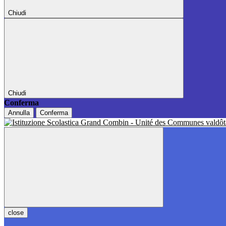
Chiudi
Chiudi
Conferma
Annulla
Conferma
close