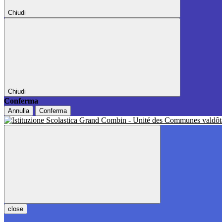
Chiudi
Chiudi
Conferma
Annulla
Conferma
close