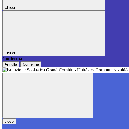
Chiudi
Chiudi
Conferma
Annulla
Conferma
close