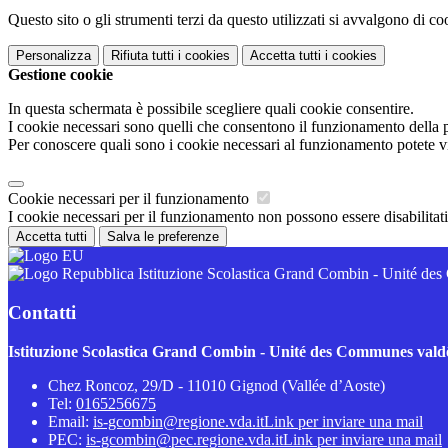
Questo sito o gli strumenti terzi da questo utilizzati si avvalgono di coo
Personalizza
Rifiuta tutti
i cookies
Accetta tutti
i cookies
Gestione cookie
In questa schermata è possibile scegliere quali cookie consentire.
I cookie necessari sono quelli che consentono il funzionamento della pi
Per conoscere quali sono i cookie necessari al funzionamento potete v
Cookie necessari per il funzionamento
I cookie necessari per il funzionamento non possono essere disabilitati.
Accetta tutti
Salva le preferenze
Istituzione Scolastica Grand Combin - Unité d
Contatti
Istituzione Scolastica Grand Combin - Unité des Communes val
Chez Roncoz, 29/D - 11010 Gignod (Vallée d’Aoste)
Tel:
0165256675
Email:
is-gcombin@regione.vda.it
Link per inviare una mail
PEC:
is-gcombin@pec.regione.vda.it
Link per inviare una mail