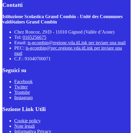
Contatti
Istituzione Scolastica Grand Combin - Unité des Communes
valdôtaines Grand Combin
Chez Roncoz, 29/D - 11010 Gignod (Vallée d’Aoste)
Tel:
0165256675
Email:
is-gcombin@regione.vda.it
Link per inviare una mail
PEC:
is-gcombin@pec.regione.vda.it
Link per inviare una
mail
C.F.: 91040700071
Seguici su
Facebook
Twitter
Youtube
Instagram
Sezione Link Utili
Cookie policy
Note legali
Informativa Privacy