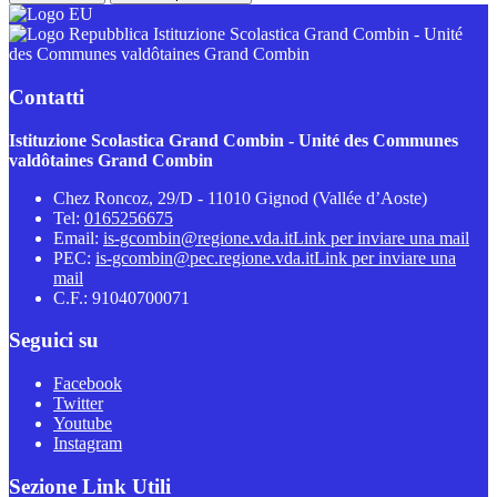
Istituzione Scolastica Grand Combin - Unité
des Communes valdôtaines Grand Combin
Contatti
Istituzione Scolastica Grand Combin - Unité des Communes
valdôtaines Grand Combin
Chez Roncoz, 29/D - 11010 Gignod (Vallée d’Aoste)
Tel:
0165256675
Email:
is-gcombin@regione.vda.it
Link per inviare una mail
PEC:
is-gcombin@pec.regione.vda.it
Link per inviare una
mail
C.F.: 91040700071
Seguici su
Facebook
Twitter
Youtube
Instagram
Sezione Link Utili