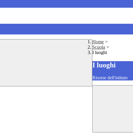
Home
>
Scuola
>
I luoghi
I luoghi
Risorse dell'istituto