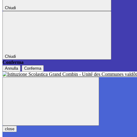
Chiudi
Chiudi
Conferma
Annulla
Conferma
close