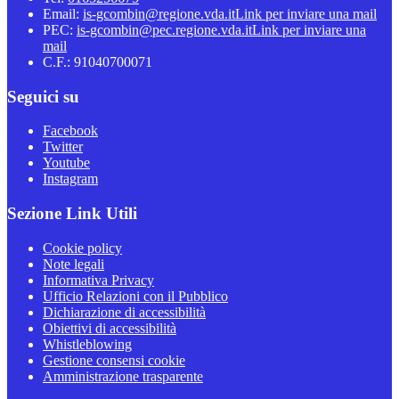
Email:
is-gcombin@regione.vda.it
Link per inviare una mail
PEC:
is-gcombin@pec.regione.vda.it
Link per inviare una
mail
C.F.: 91040700071
Seguici su
Facebook
Twitter
Youtube
Instagram
Sezione Link Utili
Cookie policy
Note legali
Informativa Privacy
Ufficio Relazioni con il Pubblico
Dichiarazione di accessibilità
Obiettivi di accessibilità
Whistleblowing
Gestione consensi cookie
Amministrazione trasparente