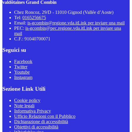
valdôtaines Grand Combin
Chez Roncoz, 29/D - 11010 Gignod (Vallée d’Aoste)
Tel:
0165256675
Email:
is-gcombin@regione.vda.it
Link per inviare una mail
PEC:
is-gcombin@pec.regione.vda.it
Link per inviare una
mail
C.F.: 91040700071
Seguici su
Facebook
Twitter
Youtube
Instagram
Sezione Link Utili
Cookie policy
Note legali
Informativa Privacy
Ufficio Relazioni con il Pubblico
Dichiarazione di accessibilità
Obiettivi di accessibilità