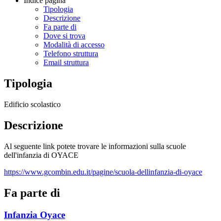
Indice pagina
Tipologia
Descrizione
Fa parte di
Dove si trova
Modalità di accesso
Telefono struttura
Email struttura
Tipologia
Edificio scolastico
Descrizione
Al seguente link potete trovare le informazioni sulla scuole
dell'infanzia di OYACE
https://www.gcombin.edu.it/pagine/scuola-dellinfanzia-di-oyace
Fa parte di
Infanzia Oyace