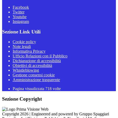
Facebook
Twitter
Youtube
Instagram
Sezione Link Utili
Cookie policy
Note legali
Informativa Privacy
Ufficio Relazioni con il Pubblico
Dichiarazione di accessibilità
Obiettivi di accessibilità
Whistleblowing
Gestione consensi cookie
Amministrazione trasparente
Pagina visualizzata
718
volte
Sezione Copyright
Copyright 2026 | Engineered and powered by Gruppo Spaggiari