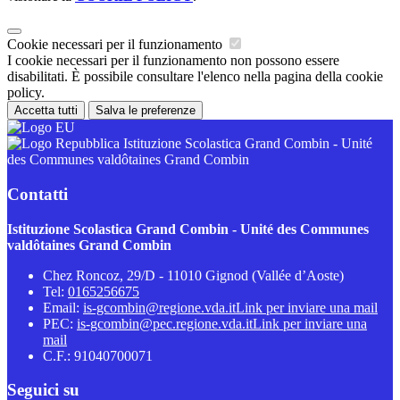
Cookie necessari per il funzionamento
I cookie necessari per il funzionamento non possono essere
disabilitati. È possibile consultare l'elenco nella pagina della cookie
policy.
Accetta tutti
Salva le preferenze
Istituzione Scolastica Grand Combin - Unité
des Communes valdôtaines Grand Combin
Contatti
Istituzione Scolastica Grand Combin - Unité des Communes
valdôtaines Grand Combin
Chez Roncoz, 29/D - 11010 Gignod (Vallée d’Aoste)
Tel:
0165256675
Email:
is-gcombin@regione.vda.it
Link per inviare una mail
PEC:
is-gcombin@pec.regione.vda.it
Link per inviare una
mail
C.F.: 91040700071
Seguici su