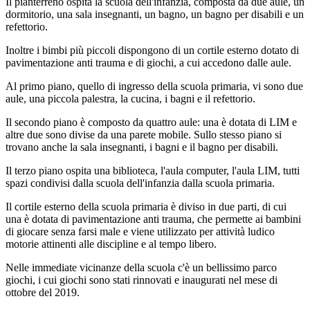
Il pianterreno ospita la scuola dell'infanzia, composta da due aule, un
dormitorio, una sala insegnanti, un bagno, un bagno per disabili e un
refettorio.
Inoltre i bimbi più piccoli dispongono di un cortile esterno dotato di
pavimentazione anti trauma e di giochi, a cui accedono dalle aule.
Al primo piano, quello di ingresso della scuola primaria, vi sono due
aule, una piccola palestra, la cucina, i bagni e il refettorio.
Il secondo piano è composto da quattro aule: una è dotata di LIM e
altre due sono divise da una parete mobile. Sullo stesso piano si
trovano anche la sala insegnanti, i bagni e il bagno per disabili.
Il terzo piano ospita una biblioteca, l'aula computer, l'aula LIM, tutti
spazi condivisi dalla scuola dell'infanzia dalla scuola primaria.
Il cortile esterno della scuola primaria è diviso in due parti, di cui
una è dotata di pavimentazione anti trauma, che permette ai bambini
di giocare senza farsi male e viene utilizzato per attività ludico
motorie attinenti alle discipline e al tempo libero.
Nelle immediate vicinanze della scuola c'è un bellissimo parco
giochi, i cui giochi sono stati rinnovati e inaugurati nel mese di
ottobre del 2019.