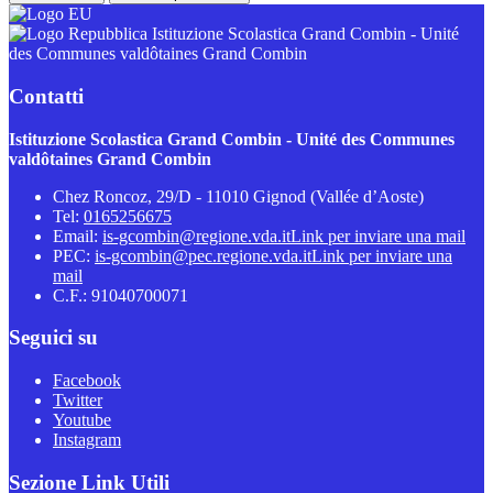
Istituzione Scolastica Grand Combin - Unité
des Communes valdôtaines Grand Combin
Contatti
Istituzione Scolastica Grand Combin - Unité des Communes
valdôtaines Grand Combin
Chez Roncoz, 29/D - 11010 Gignod (Vallée d’Aoste)
Tel:
0165256675
Email:
is-gcombin@regione.vda.it
Link per inviare una mail
PEC:
is-gcombin@pec.regione.vda.it
Link per inviare una
mail
C.F.: 91040700071
Seguici su
Facebook
Twitter
Youtube
Instagram
Sezione Link Utili