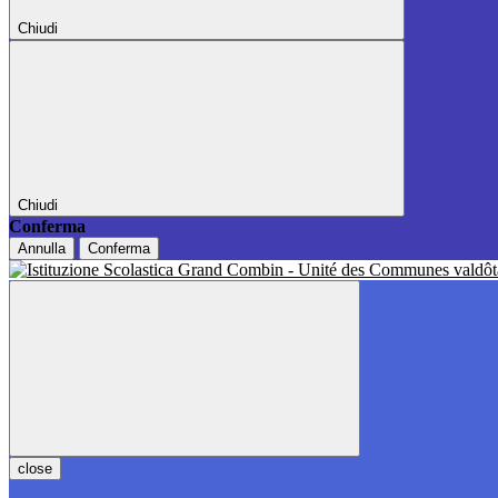
Chiudi
Chiudi
Conferma
Annulla
Conferma
close