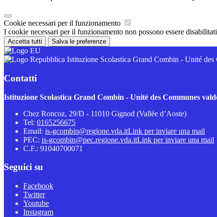
Cookie necessari per il funzionamento
I cookie necessari per il funzionamento non possono essere disabilitati.
Accetta tutti
Salva le preferenze
Istituzione Scolastica Grand Combin - Unité d
Contatti
Istituzione Scolastica Grand Combin - Unité des Communes val
Chez Roncoz, 29/D - 11010 Gignod (Vallée d’Aoste)
Tel:
0165256675
Email:
is-gcombin@regione.vda.it
Link per inviare una mail
PEC:
is-gcombin@pec.regione.vda.it
Link per inviare una mail
C.F.: 91040700071
Seguici su
Facebook
Twitter
Youtube
Instagram