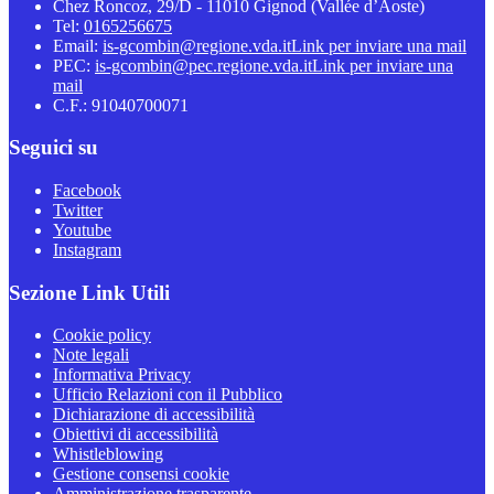
Chez Roncoz, 29/D - 11010 Gignod (Vallée d’Aoste)
Tel:
0165256675
Email:
is-gcombin@regione.vda.it
Link per inviare una mail
PEC:
is-gcombin@pec.regione.vda.it
Link per inviare una
mail
C.F.: 91040700071
Seguici su
Facebook
Twitter
Youtube
Instagram
Sezione Link Utili
Cookie policy
Note legali
Informativa Privacy
Ufficio Relazioni con il Pubblico
Dichiarazione di accessibilità
Obiettivi di accessibilità
Whistleblowing
Gestione consensi cookie
Amministrazione trasparente