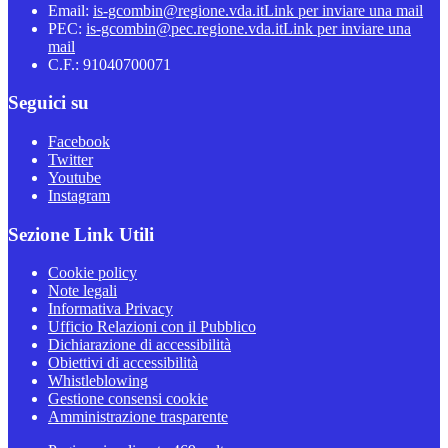
Email:
is-gcombin@regione.vda.it
Link per inviare una mail
PEC:
is-gcombin@pec.regione.vda.it
Link per inviare una
mail
C.F.: 91040700071
Seguici su
Facebook
Twitter
Youtube
Instagram
Sezione Link Utili
Cookie policy
Note legali
Informativa Privacy
Ufficio Relazioni con il Pubblico
Dichiarazione di accessibilità
Obiettivi di accessibilità
Whistleblowing
Gestione consensi cookie
Amministrazione trasparente