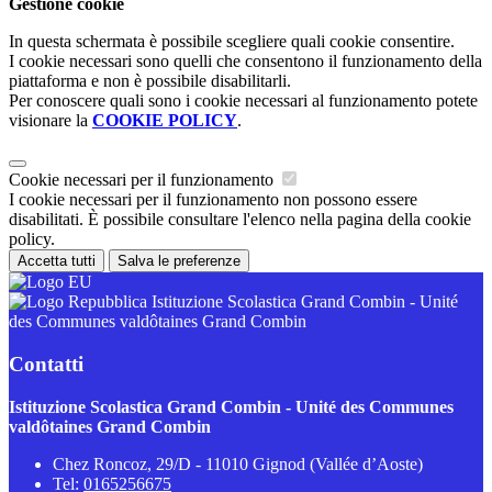
Gestione cookie
In questa schermata è possibile scegliere quali cookie consentire.
I cookie necessari sono quelli che consentono il funzionamento della
piattaforma e non è possibile disabilitarli.
Per conoscere quali sono i cookie necessari al funzionamento potete
visionare la
COOKIE POLICY
.
Cookie necessari per il funzionamento
I cookie necessari per il funzionamento non possono essere
disabilitati. È possibile consultare l'elenco nella pagina della cookie
policy.
Accetta tutti
Salva le preferenze
Istituzione Scolastica Grand Combin - Unité
des Communes valdôtaines Grand Combin
Contatti
Istituzione Scolastica Grand Combin - Unité des Communes
valdôtaines Grand Combin
Chez Roncoz, 29/D - 11010 Gignod (Vallée d’Aoste)
Tel:
0165256675