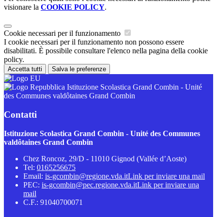
visionare la
COOKIE POLICY
.
Cookie necessari per il funzionamento
I cookie necessari per il funzionamento non possono essere
disabilitati. È possibile consultare l'elenco nella pagina della cookie
policy.
Accetta tutti
Salva le preferenze
Istituzione Scolastica Grand Combin - Unité
des Communes valdôtaines Grand Combin
Contatti
Istituzione Scolastica Grand Combin - Unité des Communes
valdôtaines Grand Combin
Chez Roncoz, 29/D - 11010 Gignod (Vallée d’Aoste)
Tel:
0165256675
Email:
is-gcombin@regione.vda.it
Link per inviare una mail
PEC:
is-gcombin@pec.regione.vda.it
Link per inviare una
mail
C.F.: 91040700071