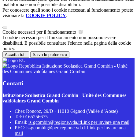
piattaforma e non è possibile disabilitarli.
Per conoscere quali sono i cookie necessari al funzionamento potete
visionare la
COOKIE POLICY
.
Cookie necessari per il funzionamento
I cookie necessari per il funzionamento non possono essere
disabilitati. È possibile consultare l'elenco nella pagina della cookie
policy.
Accetta tutti
Salva le preferenze
Istituzione Scolastica Grand Combin - Unité
des Communes valdôtaines Grand Combin
Contatti
Istituzione Scolastica Grand Combin - Unité des Communes
valdôtaines Grand Combin
Chez Roncoz, 29/D - 11010 Gignod (Vallée d’Aoste)
Tel:
0165256675
Email:
is-gcombin@regione.vda.it
Link per inviare una mail
PEC:
is-gcombin@pec.regione.vda.it
Link per inviare una
mail