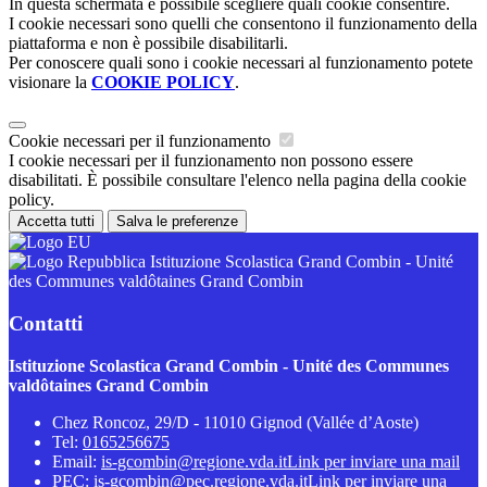
In questa schermata è possibile scegliere quali cookie consentire.
I cookie necessari sono quelli che consentono il funzionamento della
piattaforma e non è possibile disabilitarli.
Per conoscere quali sono i cookie necessari al funzionamento potete
visionare la
COOKIE POLICY
.
Cookie necessari per il funzionamento
I cookie necessari per il funzionamento non possono essere
disabilitati. È possibile consultare l'elenco nella pagina della cookie
policy.
Accetta tutti
Salva le preferenze
Istituzione Scolastica Grand Combin - Unité
des Communes valdôtaines Grand Combin
Contatti
Istituzione Scolastica Grand Combin - Unité des Communes
valdôtaines Grand Combin
Chez Roncoz, 29/D - 11010 Gignod (Vallée d’Aoste)
Tel:
0165256675
Email:
is-gcombin@regione.vda.it
Link per inviare una mail
PEC:
is-gcombin@pec.regione.vda.it
Link per inviare una