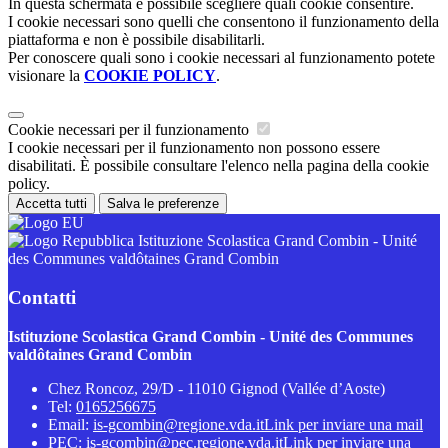
In questa schermata è possibile scegliere quali cookie consentire.
I cookie necessari sono quelli che consentono il funzionamento della
piattaforma e non è possibile disabilitarli.
Per conoscere quali sono i cookie necessari al funzionamento potete
visionare la
COOKIE POLICY
.
Cookie necessari per il funzionamento
I cookie necessari per il funzionamento non possono essere
disabilitati. È possibile consultare l'elenco nella pagina della cookie
policy.
Accetta tutti
Salva le preferenze
Istituzione Scolastica Grand Combin - Unité
des Communes valdôtaines Grand Combin
Contatti
Istituzione Scolastica Grand Combin - Unité des Communes
valdôtaines Grand Combin
Chez Roncoz, 29/D - 11010 Gignod (Vallée d’Aoste)
Tel:
0165256675
Email:
is-gcombin@regione.vda.it
Link per inviare una mail
PEC:
is-gcombin@pec.regione.vda.it
Link per inviare una