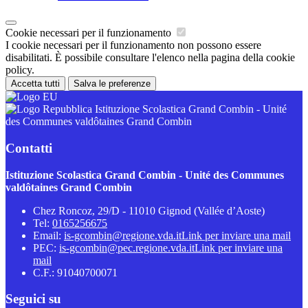
Cookie necessari per il funzionamento
I cookie necessari per il funzionamento non possono essere
disabilitati. È possibile consultare l'elenco nella pagina della cookie
policy.
Accetta tutti
Salva le preferenze
Istituzione Scolastica Grand Combin - Unité
des Communes valdôtaines Grand Combin
Contatti
Istituzione Scolastica Grand Combin - Unité des Communes
valdôtaines Grand Combin
Chez Roncoz, 29/D - 11010 Gignod (Vallée d’Aoste)
Tel:
0165256675
Email:
is-gcombin@regione.vda.it
Link per inviare una mail
PEC:
is-gcombin@pec.regione.vda.it
Link per inviare una
mail
C.F.: 91040700071
Seguici su