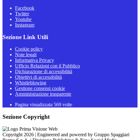
Facebook
Twitter
Youtube
Instagram
Sezione Link Utili
Cookie policy
Note legali
Informativa Privacy
Ufficio Relazioni con il Pubblico
Dichiarazione di accessibilità
Obiettivi di accessibilità
Whistleblowing
Gestione consensi cookie
Amministrazione trasparente
Pagina visualizzata
569
volte
Sezione Copyright
Copyright 2026 | Engineered and powered by Gruppo Spaggiari