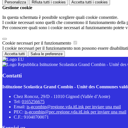
Personalizza
Rifiuta tutti
i cookies
Accetta tutti
i cookies
Gestione cookie
In questa schermata è possibile scegliere quali cookie consentire.
I cookie necessari sono quelli che consentono il funzionamento della pi
Per conoscere quali sono i cookie necessari al funzionamento potete v
Cookie necessari per il funzionamento
I cookie necessari per il funzionamento non possono essere disabilitati.
Accetta tutti
Salva le preferenze
Istituzione Scolastica Grand Combin - Unité d
Contatti
Istituzione Scolastica Grand Combin - Unité des Communes val
Chez Roncoz, 29/D - 11010 Gignod (Vallée d’Aoste)
Tel:
0165256675
Email:
is-gcombin@regione.vda.it
Link per inviare una mail
PEC:
is-gcombin@pec.regione.vda.it
Link per inviare una mail
C.F.: 91040700071
Seguici su