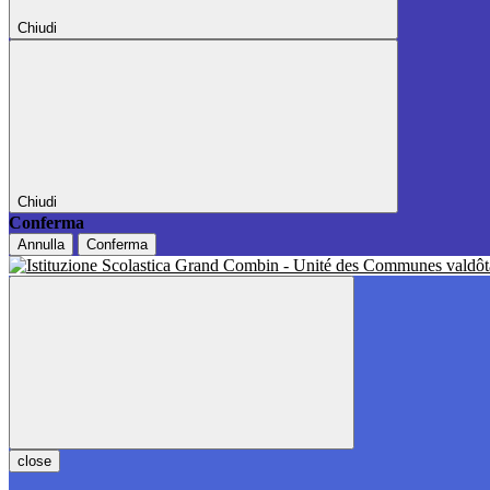
Chiudi
Chiudi
Conferma
Annulla
Conferma
close