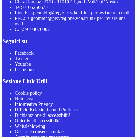
Chez Roncoz, 29/D - 11010 Gignod (Vallée d’Aoste)
Tel:
0165256675
Email:
is-gcombin@regione.vda.it
Link per inviare una mail
PEC:
is-gcombin@pec.regione.vda.it
Link per inviare una
mail
C.F.: 91040700071
Seguici su
Facebook
Twitter
Youtube
Instagram
Sezione Link Utili
Cookie policy
Note legali
Informativa Privacy
Ufficio Relazioni con il Pubblico
Dichiarazione di accessibilità
Obiettivi di accessibilità
Whistleblowing
Gestione consensi cookie