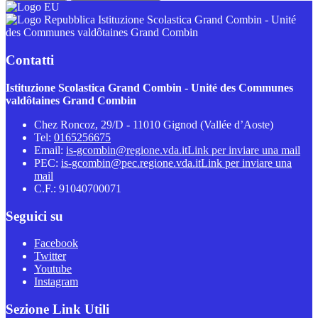
Istituzione Scolastica Grand Combin - Unité
des Communes valdôtaines Grand Combin
Contatti
Istituzione Scolastica Grand Combin - Unité des Communes
valdôtaines Grand Combin
Chez Roncoz, 29/D - 11010 Gignod (Vallée d’Aoste)
Tel:
0165256675
Email:
is-gcombin@regione.vda.it
Link per inviare una mail
PEC:
is-gcombin@pec.regione.vda.it
Link per inviare una
mail
C.F.: 91040700071
Seguici su
Facebook
Twitter
Youtube
Instagram
Sezione Link Utili