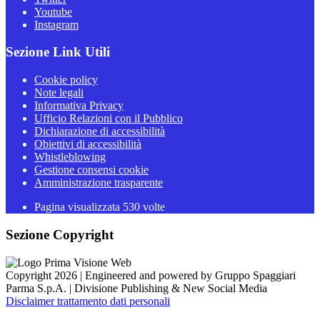
Youtube
Instagram
Sezione Link Utili
Cookie policy
Note legali
Informativa Privacy
Ufficio Relazioni con il Pubblico
Dichiarazione di accessibilità
Obiettivi di accessibilità
Whistleblowing
Gestione consensi cookie
Amministrazione trasparente
Pagina visualizzata
530
volte
Sezione Copyright
Copyright 2026 | Engineered and powered by Gruppo Spaggiari
Parma S.p.A. | Divisione Publishing & New Social Media
Disclaimer trattamento dati personali