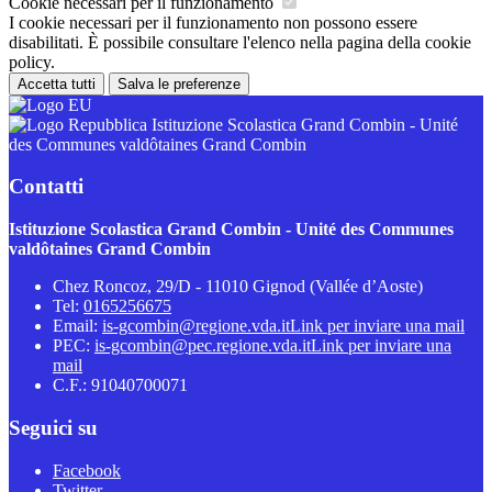
Cookie necessari per il funzionamento
I cookie necessari per il funzionamento non possono essere
disabilitati. È possibile consultare l'elenco nella pagina della cookie
policy.
Accetta tutti
Salva le preferenze
Istituzione Scolastica Grand Combin - Unité
des Communes valdôtaines Grand Combin
Contatti
Istituzione Scolastica Grand Combin - Unité des Communes
valdôtaines Grand Combin
Chez Roncoz, 29/D - 11010 Gignod (Vallée d’Aoste)
Tel:
0165256675
Email:
is-gcombin@regione.vda.it
Link per inviare una mail
PEC:
is-gcombin@pec.regione.vda.it
Link per inviare una
mail
C.F.: 91040700071
Seguici su
Facebook
Twitter