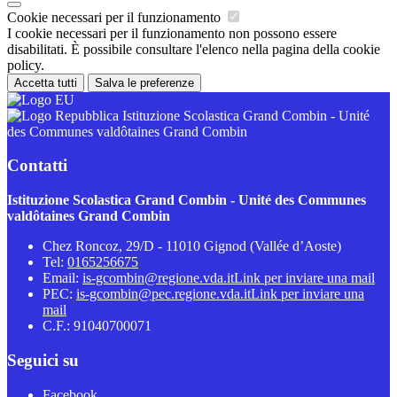
Cookie necessari per il funzionamento
I cookie necessari per il funzionamento non possono essere
disabilitati. È possibile consultare l'elenco nella pagina della cookie
policy.
Accetta tutti
Salva le preferenze
Istituzione Scolastica Grand Combin - Unité
des Communes valdôtaines Grand Combin
Contatti
Istituzione Scolastica Grand Combin - Unité des Communes
valdôtaines Grand Combin
Chez Roncoz, 29/D - 11010 Gignod (Vallée d’Aoste)
Tel:
0165256675
Email:
is-gcombin@regione.vda.it
Link per inviare una mail
PEC:
is-gcombin@pec.regione.vda.it
Link per inviare una
mail
C.F.: 91040700071
Seguici su
Facebook