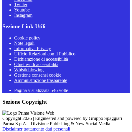
Twitter
Youtube
Instagram
Sezione Link Utili
Cookie policy
Note legali
Informativa Privacy
Ufficio Relazioni con il Pubblico
Dichiarazione di accessibilità
Obiettivi di accessibilità
Whistleblowing
Gestione consensi cookie
Amministrazione trasparente
Pagina visualizzata
546
volte
Sezione Copyright
Copyright 2026 | Engineered and powered by Gruppo Spaggiari
Parma S.p.A. | Divisione Publishing & New Social Media
Disclaimer trattamento dati personali