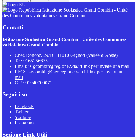
Istituzione Scolastica Grand Combin - Unité
des Communes valdôtaines Grand Combin
Contatti
Istituzione Scolastica Grand Combin - Unité des Communes
valdôtaines Grand Combin
Chez Roncoz, 29/D - 11010 Gignod (Vallée d’Aoste)
Tel:
0165256675
Email:
is-gcombin@regione.vda.it
Link per inviare una mail
PEC:
is-gcombin@pec.regione.vda.it
Link per inviare una
mail
C.F.: 91040700071
Seguici su
Facebook
Twitter
Youtube
Instagram
Sezione Link Utili