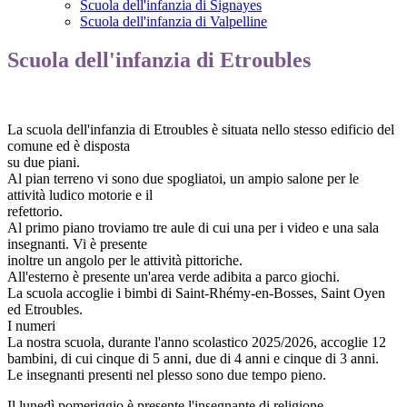
Scuola dell'infanzia di Signayes
Scuola dell'infanzia di Valpelline
Scuola dell'infanzia di Etroubles
La scuola dell'infanzia di Etroubles è situata nello stesso edificio del
comune ed è disposta
su due piani.
Al pian terreno vi sono due spogliatoi, un ampio salone per le
attività ludico motorie e il
refettorio.
Al primo piano troviamo tre aule di cui una per i video e una sala
insegnanti. Vi è presente
inoltre un angolo per le attività pittoriche.
All'esterno è presente un'area verde adibita a parco giochi.
La scuola accoglie i bimbi di Saint-Rhémy-en-Bosses, Saint Oyen
ed Etroubles.
I numeri
La nostra scuola, durante l'anno scolastico 2025/2026, accoglie 12
bambini, di cui cinque di 5 anni, due di 4 anni e cinque di 3 anni.
Le insegnanti presenti nel plesso sono due tempo pieno
.
Il lunedì pomeriggio è presente l'insegnante di religione.