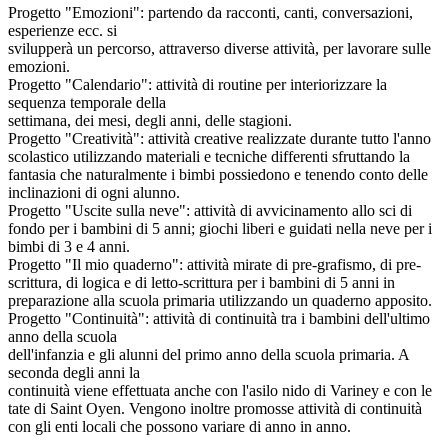
Progetto "Emozioni": partendo da racconti, canti, conversazioni,
esperienze ecc. si
svilupperà un percorso, attraverso diverse attività, per lavorare sulle
emozioni.
Progetto "Calendario": attività di routine per interiorizzare la
sequenza temporale della
settimana, dei mesi, degli anni, delle stagioni.
Progetto "Creatività": attività creative realizzate durante tutto l'anno
scolastico utilizzando materiali e tecniche differenti sfruttando la
fantasia che naturalmente i bimbi possiedono e tenendo conto delle
inclinazioni di ogni alunno.
Progetto "Uscite sulla neve": attività di avvicinamento allo sci di
fondo per i bambini di 5 anni; giochi liberi e guidati nella neve per i
bimbi di 3 e 4 anni.
Progetto "Il mio quaderno": attività mirate di pre-grafismo, di pre-
scrittura, di logica e di letto-scrittura per i bambini di 5 anni in
preparazione alla scuola primaria utilizzando un quaderno apposito.
Progetto "Continuità": attività di continuità tra i bambini dell'ultimo
anno della scuola
dell'infanzia e gli alunni del primo anno della scuola primaria. A
seconda degli anni la
continuità viene effettuata anche con l'asilo nido di Variney e con le
tate di Saint Oyen. Vengono inoltre promosse attività di continuità
con gli enti locali che possono variare di anno in anno.