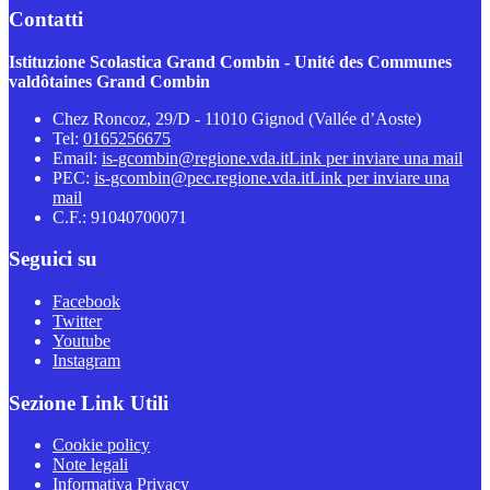
Contatti
Istituzione Scolastica Grand Combin - Unité des Communes
valdôtaines Grand Combin
Chez Roncoz, 29/D - 11010 Gignod (Vallée d’Aoste)
Tel:
0165256675
Email:
is-gcombin@regione.vda.it
Link per inviare una mail
PEC:
is-gcombin@pec.regione.vda.it
Link per inviare una
mail
C.F.: 91040700071
Seguici su
Facebook
Twitter
Youtube
Instagram
Sezione Link Utili
Cookie policy
Note legali
Informativa Privacy