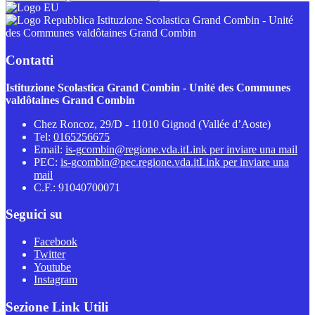
Istituzione Scolastica Grand Combin - Unité
des Communes valdôtaines Grand Combin
Contatti
Istituzione Scolastica Grand Combin - Unité des Communes
valdôtaines Grand Combin
Chez Roncoz, 29/D - 11010 Gignod (Vallée d’Aoste)
Tel:
0165256675
Email:
is-gcombin@regione.vda.it
Link per inviare una mail
PEC:
is-gcombin@pec.regione.vda.it
Link per inviare una
mail
C.F.: 91040700071
Seguici su
Facebook
Twitter
Youtube
Instagram
Sezione Link Utili