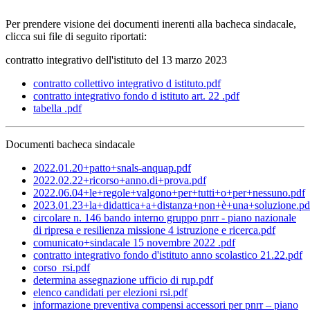
Per prendere visione dei documenti inerenti alla bacheca sindacale,
clicca sui file di seguito riportati:
contratto integrativo dell'istituto del 13 marzo 2023
contratto collettivo integrativo d istituto.pdf
contratto integrativo fondo d istituto art. 22 .pdf
tabella .pdf
Documenti bacheca sindacale
2022.01.20+patto+snals-anquap.pdf
2022.02.22+ricorso+anno.di+prova.pdf
2022.06.04+le+regole+valgono+per+tutti+o+per+nessuno.pdf
2023.01.23+la+didattica+a+distanza+non+è+una+soluzione.pd
circolare n. 146 bando interno gruppo pnrr - piano nazionale
di ripresa e resilienza missione 4 istruzione e ricerca.pdf
comunicato+sindacale 15 novembre 2022 .pdf
contratto integrativo fondo d'istituto anno scolastico 21.22.pdf
corso_rsi.pdf
determina assegnazione ufficio di rup.pdf
elenco candidati per elezioni rsi.pdf
informazione preventiva compensi accessori per pnrr – piano