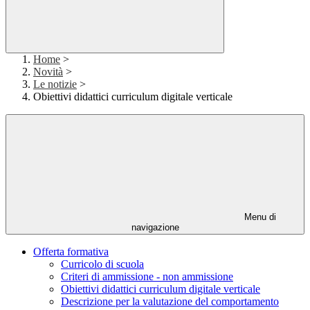
Home
>
Novità
>
Le notizie
>
Obiettivi didattici curriculum digitale verticale
Menu di
navigazione
Offerta formativa
Curricolo di scuola
Criteri di ammissione - non ammissione
Obiettivi didattici curriculum digitale verticale
Descrizione per la valutazione del comportamento