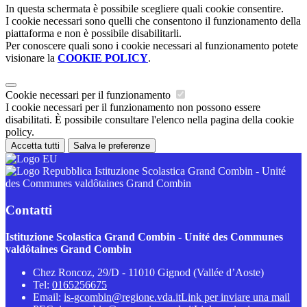
In questa schermata è possibile scegliere quali cookie consentire.
I cookie necessari sono quelli che consentono il funzionamento della
piattaforma e non è possibile disabilitarli.
Per conoscere quali sono i cookie necessari al funzionamento potete
visionare la
COOKIE POLICY
.
Cookie necessari per il funzionamento
I cookie necessari per il funzionamento non possono essere
disabilitati. È possibile consultare l'elenco nella pagina della cookie
policy.
Accetta tutti
Salva le preferenze
Istituzione Scolastica Grand Combin - Unité
des Communes valdôtaines Grand Combin
Contatti
Istituzione Scolastica Grand Combin - Unité des Communes
valdôtaines Grand Combin
Chez Roncoz, 29/D - 11010 Gignod (Vallée d’Aoste)
Tel:
0165256675
Email:
is-gcombin@regione.vda.it
Link per inviare una mail