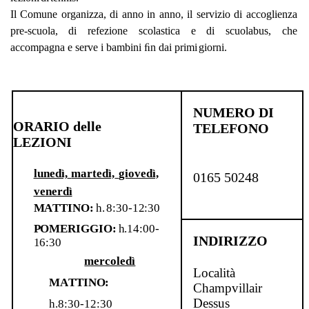
Il Comune organizza, di anno in anno, il servizio di
accoglienza
pre-scuola,
di
refezione
scolastica
e
di
scuolabus, che
accompagna e serve i bambini ﬁn dai
primi
giorni.
NUMERO
DI
ORARIO
delle
TELEFONO
LEZIONI
lunedì,
martedì,
giovedì,
0165
50248
venerdì
M
A
T
T
I
N
O
:
h
.
8
:
3
0
-
1
2
:
3
0
PO
M
E
R
I
GG
I
O
:
h
.
1
4
:
0
0
-
INDIRIZZO
1
6
:
3
0
mercoledì
Località
M
A
T
T
I
N
O
:
Champvillair
Dessus
h
.
8
:
3
0
-
1
2
:
3
0