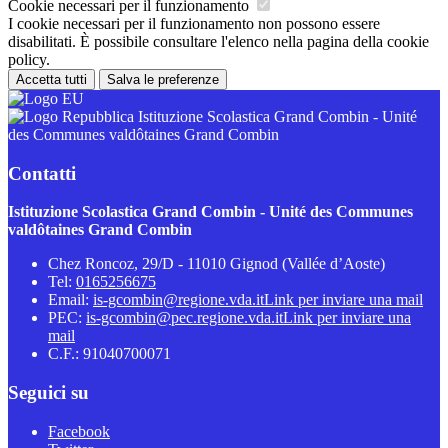
Cookie necessari per il funzionamento
I cookie necessari per il funzionamento non possono essere
disabilitati. È possibile consultare l'elenco nella pagina della cookie
policy.
Accetta tutti
Salva le preferenze
Istituzione Scolastica Grand Combin - Unité
des Communes valdôtaines Grand Combin
Contatti
Istituzione Scolastica Grand Combin - Unité des Communes
valdôtaines Grand Combin
Chez Roncoz, 29/D - 11010 Gignod (Vallée d’Aoste)
Tel:
0165256675
Email:
is-gcombin@regione.vda.it
Link per inviare una mail
PEC:
is-gcombin@pec.regione.vda.it
Link per inviare una
mail
C.F.: 91040700071
Seguici su
Facebook