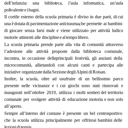
d
e
ll
’
i
n
f
a
n
z
ia
:
un
a
b
i
b
li
o
t
e
c
a
,
l
’
a
u
l
a
i
n
f
o
r
m
a
t
i
c
a
,
u
n
’
a
u
l
a
polivalente
e
i
bagni.
Il cortile esterno della scuola primaria è diviso in due
parti,
di
cui
una
è
dotata
di
pavimentazione
anti
trauma,
che permette ai bambini
di giocare senza farsi male e
viene utilizzato per attività ludico
motorie attinenti alle
discipline
e
al
tempo
libero.
La scuola primaria prende parte alla vita di comunità
attraverso
l’adesione
alle
attività
proposte
dalla
biblioteca
comunale,
incontra,
in
occasione
delle
principali
festività,
gli
anziani
della
microcomunità,
allietandoli con alcuni canti e partecipa alle
iniziative
organizzate
dalla
Sezione
degli
Alpini
di
Roisan.
Inoltre, la scuola, oltre ad usufruire di un bellissimo
parco
presente nelle vicinanze e i cui giochi sono stati
rinnovati
e
inaugurati
nell’ottobre
2019,
utilizza
i
molti
sentieri del territorio
comunale per svolgere attività di
educazione
motoria
e
non
solo
all’aperto.
Sempre all’interno del comune è presente un bel centro
sportivo
che la scuola utilizza principalmente per offrire
ai
bambini
delle
lezioni
di
tennis.