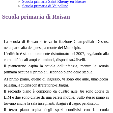
Scuola primaria Saint Rhemy-en-Bosses
Scuola primaria di Valpelline
Scuola primaria di Roisan
La scuola di Roisan si trova in frazione Champvillair
Dessus,
nella
parte
alta
del paese,
a
monte
del
Municipio.
L’ediﬁcio
è stato interamente ristrutturato nel 2007,
regalando alla
comunità locali ampi e luminosi, disposti
su
4
livelli.
Il pianterreno ospita la scuola dell’infanzia, mentre la
scuola
primaria occupa il primo e il secondo piano dello
stabile.
Al
primo
piano,
quello
di
ingresso,
vi
sono
due
aule,
una
piccola
palestra,
la
cucina
con
il
refettorio
e
i
bagni.
I
l
s
e
c
o
n
d
o
p
ia
n
o
è
c
o
m
p
o
s
t
o
d
a
q
u
a
t
t
r
o
a
u
l
e
:
t
r
e
s
o
n
o
dotate di
LIM e due sono divise da una parete mobile.
Sullo stesso piano si
trovano anche la sala insegnanti, i
bagni
e
il
bagno
per
disabili.
Il terzo piano ospita degli spazi condivisi con la scuola