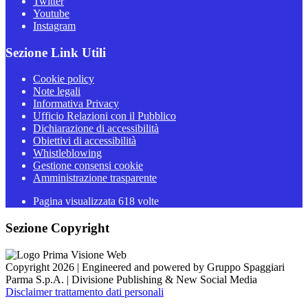
Twitter
Youtube
Instagram
Sezione Link Utili
Cookie policy
Note legali
Informativa Privacy
Ufficio Relazioni con il Pubblico
Dichiarazione di accessibilità
Obiettivi di accessibilità
Whistleblowing
Gestione consensi cookie
Amministrazione trasparente
Pagina visualizzata
618
volte
Sezione Copyright
Copyright 2026 | Engineered and powered by Gruppo Spaggiari
Parma S.p.A. | Divisione Publishing & New Social Media
Disclaimer trattamento dati personali