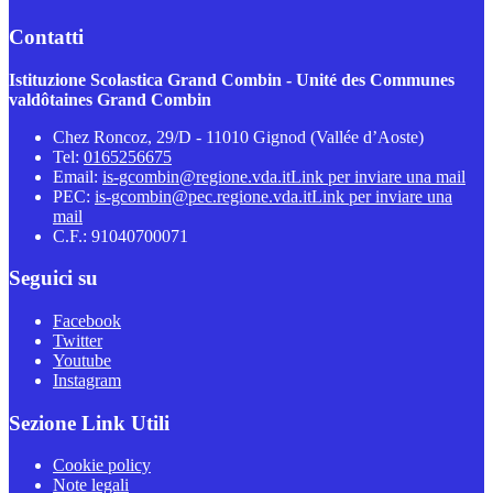
Contatti
Istituzione Scolastica Grand Combin - Unité des Communes
valdôtaines Grand Combin
Chez Roncoz, 29/D - 11010 Gignod (Vallée d’Aoste)
Tel:
0165256675
Email:
is-gcombin@regione.vda.it
Link per inviare una mail
PEC:
is-gcombin@pec.regione.vda.it
Link per inviare una
mail
C.F.: 91040700071
Seguici su
Facebook
Twitter
Youtube
Instagram
Sezione Link Utili
Cookie policy
Note legali