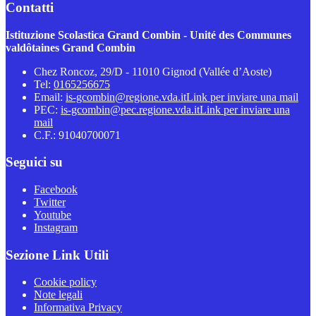
Contatti
Istituzione Scolastica Grand Combin - Unité des Communes
valdôtaines Grand Combin
Chez Roncoz, 29/D - 11010 Gignod (Vallée d’Aoste)
Tel:
0165256675
Email:
is-gcombin@regione.vda.it
Link per inviare una mail
PEC:
is-gcombin@pec.regione.vda.it
Link per inviare una
mail
C.F.: 91040700071
Seguici su
Facebook
Twitter
Youtube
Instagram
Sezione Link Utili
Cookie policy
Note legali
Informativa Privacy