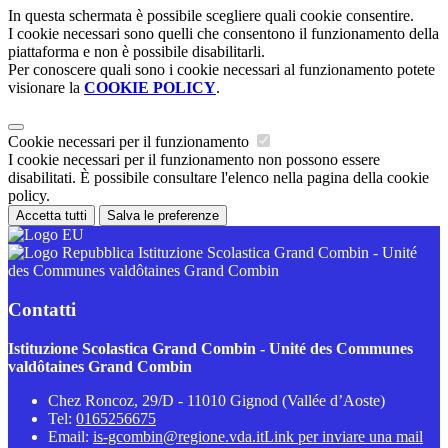
In questa schermata è possibile scegliere quali cookie consentire.
I cookie necessari sono quelli che consentono il funzionamento della
piattaforma e non è possibile disabilitarli.
Per conoscere quali sono i cookie necessari al funzionamento potete
visionare la
COOKIE POLICY
.
Cookie necessari per il funzionamento
I cookie necessari per il funzionamento non possono essere
disabilitati. È possibile consultare l'elenco nella pagina della cookie
policy.
Accetta tutti
Salva le preferenze
Istituzione Scolastica Grand Combin - Unité
des Communes valdôtaines Grand Combin
Contatti
Istituzione Scolastica Grand Combin - Unité des Communes
valdôtaines Grand Combin
Chez Roncoz, 29/D - 11010 Gignod (Vallée d’Aoste)
Tel:
0165256675
Email:
is-gcombin@regione.vda.it
Link per inviare una mail