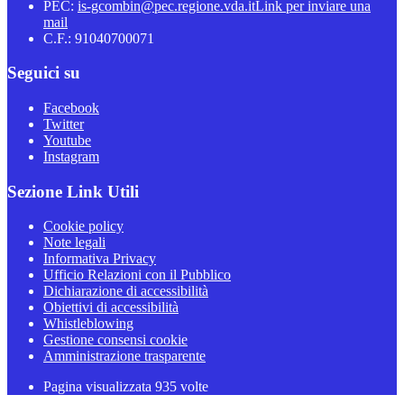
PEC:
is-gcombin@pec.regione.vda.it
Link per inviare una
mail
C.F.: 91040700071
Seguici su
Facebook
Twitter
Youtube
Instagram
Sezione Link Utili
Cookie policy
Note legali
Informativa Privacy
Ufficio Relazioni con il Pubblico
Dichiarazione di accessibilità
Obiettivi di accessibilità
Whistleblowing
Gestione consensi cookie
Amministrazione trasparente
Pagina visualizzata
935
volte