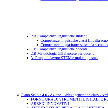
2.A Competenze linguistiche studenti
Competenze linguistiche classi III della scu
Competenze lingua francese scuola secondari
1.B Competenze linguistiche docenti
2.B Metodologia Clil francese per docenti
3. Gruppi di lavoro STEM e multilinguismo
Piano Scuola 4.0 - Azione 1 -Next generation class - Am
FORNITURA DI STRUMENTI DIGITALI E R
ARREDI INNOVATIVI
ATTREZZATURE PER AULA DI LETTURA