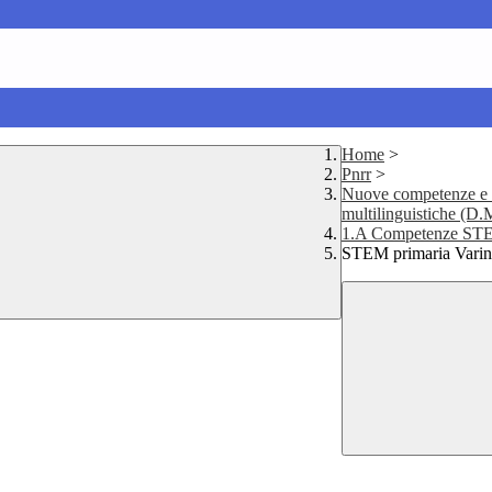
Home
>
Pnrr
>
Nuove competenze e 
multilinguistiche (D.
1.A Competenze STEM,
STEM primaria Varin