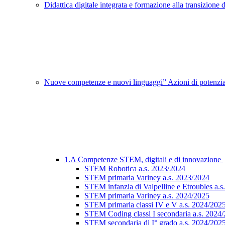
Didattica digitale integrata e formazione alla transizione 
Nuove competenze e nuovi linguaggi” Azioni di potenz
1.A Competenze STEM, digitali e di innovazione
STEM Robotica a.s. 2023/2024
STEM primaria Variney a.s. 2023/2024
STEM infanzia di Valpelline e Etroubles a.
STEM primaria Variney a.s. 2024/2025
STEM primaria classi IV e V a.s. 2024/202
STEM Coding classi I secondaria a.s. 2024
STEM secondaria di I° grado a.s. 2024/202