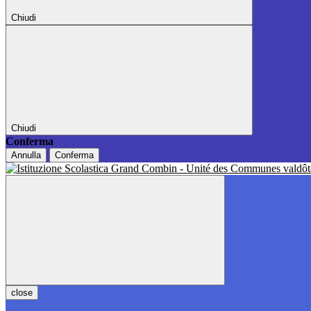
Chiudi
Chiudi
Conferma
Annulla
Conferma
close