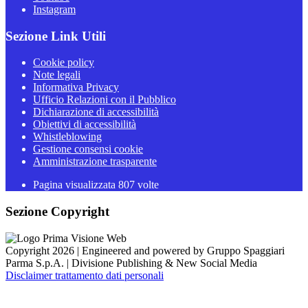
Instagram
Sezione Link Utili
Cookie policy
Note legali
Informativa Privacy
Ufficio Relazioni con il Pubblico
Dichiarazione di accessibilità
Obiettivi di accessibilità
Whistleblowing
Gestione consensi cookie
Amministrazione trasparente
Pagina visualizzata
807
volte
Sezione Copyright
Copyright 2026 | Engineered and powered by Gruppo Spaggiari
Parma S.p.A. | Divisione Publishing & New Social Media
Disclaimer trattamento dati personali