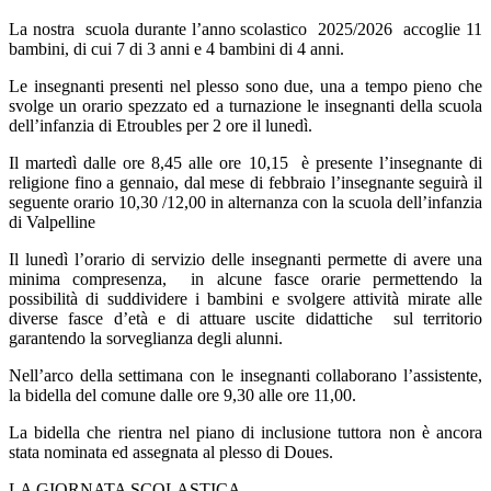
La nostra
scuola durante l’anno scolastico
2025/2026
accoglie 11
bambini, di cui 7 di 3 anni e 4 bambini di 4 anni.
Le insegnanti presenti nel plesso sono due, una a tempo pieno che
svolge un orario spezzato ed a turnazione le insegnanti della scuola
dell’infanzia di Etroubles per 2 ore il lunedì.
Il martedì dalle ore 8,45 alle ore 10,15
è presente l’insegnante di
religione fino a gennaio, dal mese di febbraio l’insegnante seguirà il
seguente orario 10,30 /12,00 in alternanza con la scuola dell’infanzia
di Valpelline
Il lunedì l’orario di servizio delle insegnanti permette di avere una
minima compresenza,
in alcune fasce orarie permettendo la
possibilità di suddividere i bambini e svolgere attività mirate alle
diverse fasce d’età e di attuare uscite didattiche
sul territorio
garantendo la sorveglianza degli alunni.
Nell’arco della settimana con le insegnanti collaborano l’assistente,
la bidella del comune dalle ore 9,30 alle ore 11,00.
La bidella che rientra nel piano di inclusione tuttora non è ancora
stata nominata ed assegnata al plesso di Doues.
LA GIORNATA SCOLASTICA