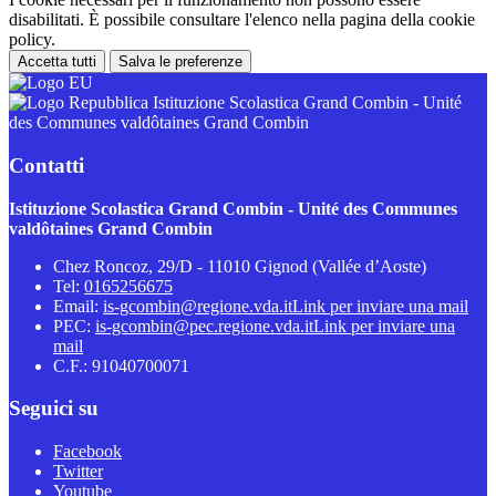
disabilitati. È possibile consultare l'elenco nella pagina della cookie
policy.
Accetta tutti
Salva le preferenze
Istituzione Scolastica Grand Combin - Unité
des Communes valdôtaines Grand Combin
Contatti
Istituzione Scolastica Grand Combin - Unité des Communes
valdôtaines Grand Combin
Chez Roncoz, 29/D - 11010 Gignod (Vallée d’Aoste)
Tel:
0165256675
Email:
is-gcombin@regione.vda.it
Link per inviare una mail
PEC:
is-gcombin@pec.regione.vda.it
Link per inviare una
mail
C.F.: 91040700071
Seguici su
Facebook
Twitter
Youtube