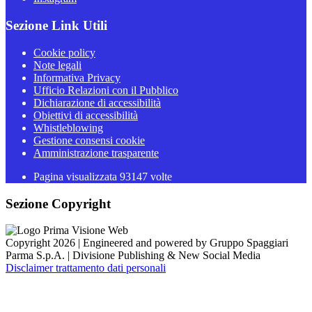
Sezione Link Utili
Cookie policy
Note legali
Informativa Privacy
Ufficio Relazioni con il Pubblico
Dichiarazione di accessibilità
Obiettivi di accessibilità
Whistleblowing
Gestione consensi cookie
Amministrazione trasparente
Pagina visualizzata
93147
volte
Sezione Copyright
Copyright 2026 | Engineered and powered by Gruppo Spaggiari
Parma S.p.A. | Divisione Publishing & New Social Media
Disclaimer trattamento dati personali