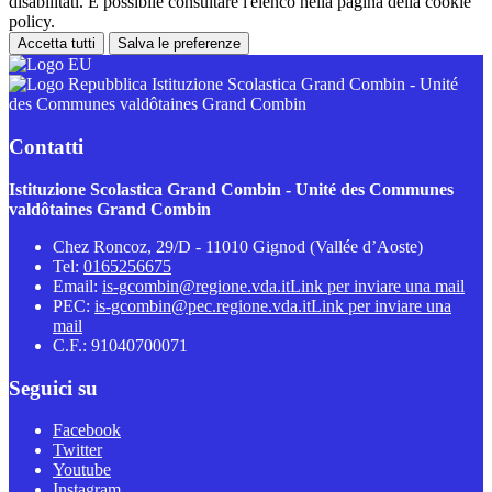
disabilitati. È possibile consultare l'elenco nella pagina della cookie
policy.
Accetta tutti
Salva le preferenze
Istituzione Scolastica Grand Combin - Unité
des Communes valdôtaines Grand Combin
Contatti
Istituzione Scolastica Grand Combin - Unité des Communes
valdôtaines Grand Combin
Chez Roncoz, 29/D - 11010 Gignod (Vallée d’Aoste)
Tel:
0165256675
Email:
is-gcombin@regione.vda.it
Link per inviare una mail
PEC:
is-gcombin@pec.regione.vda.it
Link per inviare una
mail
C.F.: 91040700071
Seguici su
Facebook
Twitter
Youtube
Instagram