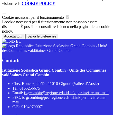
visionare la
COOKIE POLICY
.
Cookie necessari per il funzionamento
I cookie necessari per il funzionamento non possono essere
disabilitati. È possibile consultare l'elenco nella pagina della cookie
policy.
Accetta tutti
Salva le preferenze
Istituzione Scolastica Grand Combin - Unité
des Communes valdôtaines Grand Combin
Contatti
Istituzione Scolastica Grand Combin - Unité des Communes
valdôtaines Grand Combin
Chez Roncoz, 29/D - 11010 Gignod (Vallée d’Aoste)
Tel:
0165256675
Email:
is-gcombin@regione.vda.it
Link per inviare una mail
PEC:
is-gcombin@pec.regione.vda.it
Link per inviare una
mail
C.F.: 91040700071