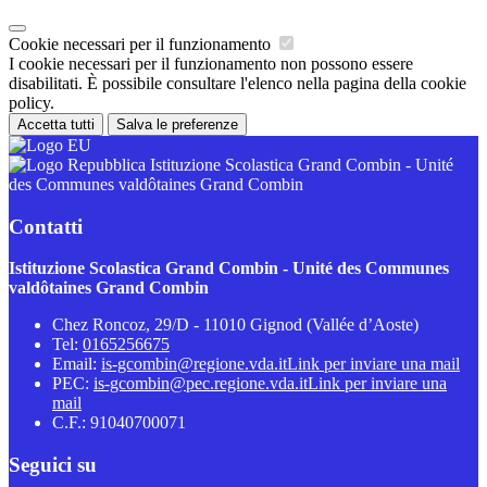
Cookie necessari per il funzionamento
I cookie necessari per il funzionamento non possono essere
disabilitati. È possibile consultare l'elenco nella pagina della cookie
policy.
Accetta tutti
Salva le preferenze
Istituzione Scolastica Grand Combin - Unité
des Communes valdôtaines Grand Combin
Contatti
Istituzione Scolastica Grand Combin - Unité des Communes
valdôtaines Grand Combin
Chez Roncoz, 29/D - 11010 Gignod (Vallée d’Aoste)
Tel:
0165256675
Email:
is-gcombin@regione.vda.it
Link per inviare una mail
PEC:
is-gcombin@pec.regione.vda.it
Link per inviare una
mail
C.F.: 91040700071
Seguici su