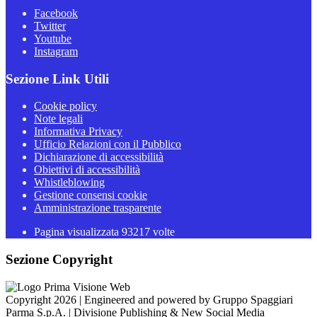
Facebook
Twitter
Youtube
Instagram
Sezione Link Utili
Cookie policy
Note legali
Informativa Privacy
Ufficio Relazioni con il Pubblico
Dichiarazione di accessibilità
Obiettivi di accessibilità
Whistleblowing
Gestione consensi cookie
Amministrazione trasparente
Pagina visualizzata
93217
volte
Sezione Copyright
Copyright 2026 | Engineered and powered by Gruppo Spaggiari
Parma S.p.A. | Divisione Publishing & New Social Media