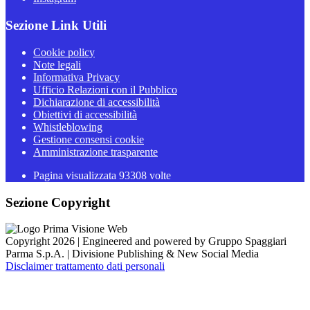
Sezione Link Utili
Cookie policy
Note legali
Informativa Privacy
Ufficio Relazioni con il Pubblico
Dichiarazione di accessibilità
Obiettivi di accessibilità
Whistleblowing
Gestione consensi cookie
Amministrazione trasparente
Pagina visualizzata
93308
volte
Sezione Copyright
Copyright 2026 | Engineered and powered by Gruppo Spaggiari
Parma S.p.A. | Divisione Publishing & New Social Media
Disclaimer trattamento dati personali