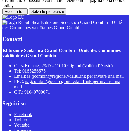
disabilitati. È possibile consultare l'elenco nella pagina della cookie
policy.
Accetta tutti
Salva le preferenze
Istituzione Scolastica Grand Combin - Unité
des Communes valdôtaines Grand Combin
Contatti
Istituzione Scolastica Grand Combin - Unité des Communes
valdôtaines Grand Combin
Chez Roncoz, 29/D - 11010 Gignod (Vallée d’Aoste)
Tel:
0165256675
Email:
is-gcombin@regione.vda.it
Link per inviare una mail
PEC:
is-gcombin@pec.regione.vda.it
Link per inviare una
mail
C.F.: 91040700071
Seguici su
Facebook
Twitter
Youtube
Instagram