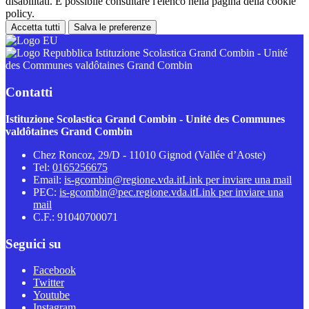
disabilitati. È possibile consultare l'elenco nella pagina della cookie
policy.
Accetta tutti
Salva le preferenze
Istituzione Scolastica Grand Combin - Unité
des Communes valdôtaines Grand Combin
Contatti
Istituzione Scolastica Grand Combin - Unité des Communes
valdôtaines Grand Combin
Chez Roncoz, 29/D - 11010 Gignod (Vallée d’Aoste)
Tel:
0165256675
Email:
is-gcombin@regione.vda.it
Link per inviare una mail
PEC:
is-gcombin@pec.regione.vda.it
Link per inviare una
mail
C.F.: 91040700071
Seguici su
Facebook
Twitter
Youtube
Instagram