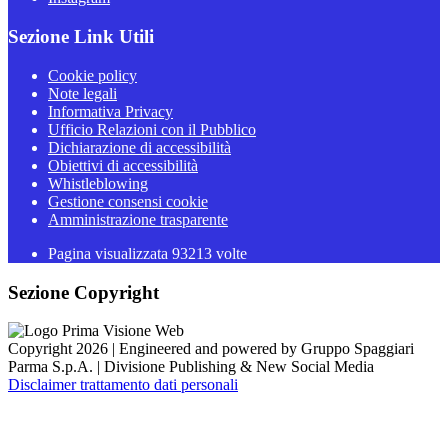
Sezione Link Utili
Cookie policy
Note legali
Informativa Privacy
Ufficio Relazioni con il Pubblico
Dichiarazione di accessibilità
Obiettivi di accessibilità
Whistleblowing
Gestione consensi cookie
Amministrazione trasparente
Pagina visualizzata
93213
volte
Sezione Copyright
Copyright 2026 | Engineered and powered by Gruppo Spaggiari
Parma S.p.A. | Divisione Publishing & New Social Media
Disclaimer trattamento dati personali