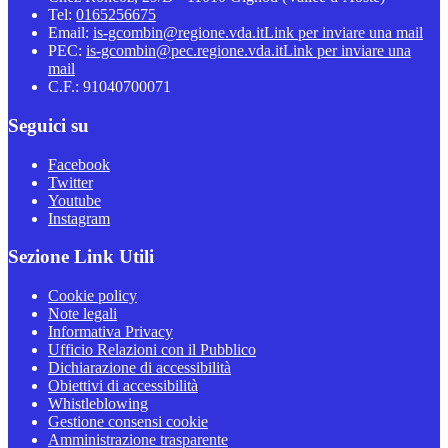
Tel:
0165256675
Email:
is-gcombin@regione.vda.it
Link per inviare una mail
PEC:
is-gcombin@pec.regione.vda.it
Link per inviare una
mail
C.F.: 91040700071
Seguici su
Facebook
Twitter
Youtube
Instagram
Sezione Link Utili
Cookie policy
Note legali
Informativa Privacy
Ufficio Relazioni con il Pubblico
Dichiarazione di accessibilità
Obiettivi di accessibilità
Whistleblowing
Gestione consensi cookie
Amministrazione trasparente