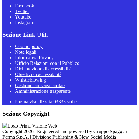
Facebook
Twitter
Youtube
Instagram
Sezione Link Utili
Cookie policy
Note legali
Informativa Privacy
Ufficio Relazioni con il Pubblico
Dichiarazione di accessibilità
Obiettivi di accessibilità
Whistleblowing
Gestione consensi cookie
Amministrazione trasparente
Pagina visualizzata
93333
volte
Sezione Copyright
Copyright 2026 | Engineered and powered by Gruppo Spaggiari
Parma S.p.A. | Divisione Publishing & New Social Media