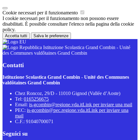
Cookie necessari per il funzionamento
I cookie necessari per il funzionamento non possono essere
disabilitati. È possibile consultare l'elenco nella pagina della cookie
policy.
Accetta tutti
Salva le preferenze
Istituzione Scolastica Grand Combin - Unité
des Communes valdôtaines Grand Combin
Contatti
Istituzione Scolastica Grand Combin - Unité des Communes
valdôtaines Grand Combin
Chez Roncoz, 29/D - 11010 Gignod (Vallée d’Aoste)
Tel:
0165256675
Email:
is-gcombin@regione.vda.it
Link per inviare una mail
PEC:
is-gcombin@pec.regione.vda.it
Link per inviare una
mail
C.F.: 91040700071
Seguici su