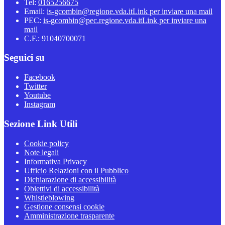
Tel:
0165256675
Email:
is-gcombin@regione.vda.it
Link per inviare una mail
PEC:
is-gcombin@pec.regione.vda.it
Link per inviare una
mail
C.F.: 91040700071
Seguici su
Facebook
Twitter
Youtube
Instagram
Sezione Link Utili
Cookie policy
Note legali
Informativa Privacy
Ufficio Relazioni con il Pubblico
Dichiarazione di accessibilità
Obiettivi di accessibilità
Whistleblowing
Gestione consensi cookie
Amministrazione trasparente