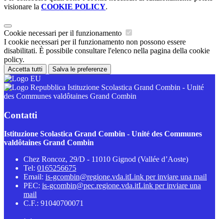
visionare la
COOKIE POLICY
.
Cookie necessari per il funzionamento
I cookie necessari per il funzionamento non possono essere
disabilitati. È possibile consultare l'elenco nella pagina della cookie
policy.
Accetta tutti
Salva le preferenze
Istituzione Scolastica Grand Combin - Unité
des Communes valdôtaines Grand Combin
Contatti
Istituzione Scolastica Grand Combin - Unité des Communes
valdôtaines Grand Combin
Chez Roncoz, 29/D - 11010 Gignod (Vallée d’Aoste)
Tel:
0165256675
Email:
is-gcombin@regione.vda.it
Link per inviare una mail
PEC:
is-gcombin@pec.regione.vda.it
Link per inviare una
mail
C.F.: 91040700071