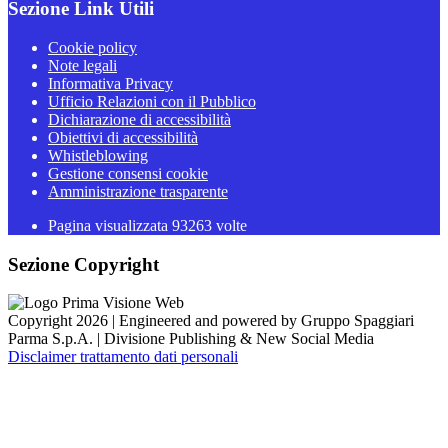
Sezione Link Utili
Cookie policy
Note legali
Informativa Privacy
Ufficio Relazioni con il Pubblico
Dichiarazione di accessibilità
Obiettivi di accessibilità
Whistleblowing
Gestione consensi cookie
Amministrazione trasparente
Pagina visualizzata
93263
volte
Sezione Copyright
Copyright 2026 | Engineered and powered by Gruppo Spaggiari
Parma S.p.A. | Divisione Publishing & New Social Media
Disclaimer trattamento dati personali