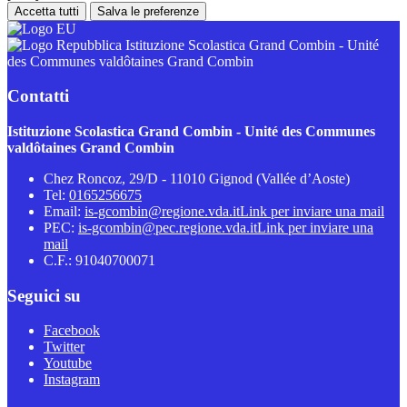
Accetta tutti
Salva le preferenze
Istituzione Scolastica Grand Combin - Unité
des Communes valdôtaines Grand Combin
Contatti
Istituzione Scolastica Grand Combin - Unité des Communes
valdôtaines Grand Combin
Chez Roncoz, 29/D - 11010 Gignod (Vallée d’Aoste)
Tel:
0165256675
Email:
is-gcombin@regione.vda.it
Link per inviare una mail
PEC:
is-gcombin@pec.regione.vda.it
Link per inviare una
mail
C.F.: 91040700071
Seguici su
Facebook
Twitter
Youtube
Instagram